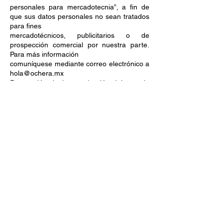
personales para mercadotecnia”, a fin de
que sus datos personales no sean tratados
para fines
mercadotécnicos, publicitarios o de
prospección comercial por nuestra parte.
Para más información
comuníquese mediante correo electrónico a
hola@ochera.mx
Revocación de la autorización del uso de
sus datos personales.
El titular de los datos personales puede
revocar la autorización otorgada para el
tratamiento de sus
datos personales. Se atenderá la solicitud,
siempre y cuando no haya disposición en
contrario en la
ley y se haya dejado de prestar el servicio.
Para revocar su consentimiento deberá
presentar su
solicitud mediante un correo electrónico a
hola@ochera.mx
Redes sociales.
Ochera, Talento e Innovación S.C. está