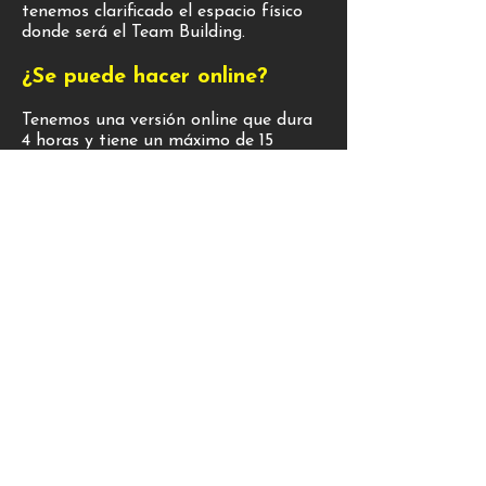
tenemos clarificado el espacio físico
donde será el Team Building.
¿Se puede hacer online?
Tenemos una versión online que dura
4 horas y tiene un máximo de 15
participantes por grupo
¿Se pueden tratar otros
temas?
Si, en realidad con este modelo se
abarca la mayor parte de los
problemas del trabajo en equipo, en
algunas empresas lo llaman de una
forma y en otras los conocen
diferente, pero si hay algo muy
específico que se quiere tratar, el
momento de reflexión de las
dinámicas se ajusta para lograrlo.Para
poder cotizar, necesitamos saber el
número de participantes, la duración,