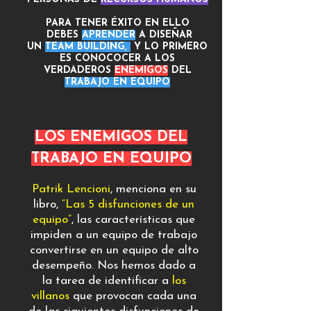
PARA TENER ÉXITO EN ELLO
DEBES
APRENDER
A DISEÑAR
UN
TEAM BUILDING,
Y LO PRIMERO
ES CONOCOCER A LOS
VERDADEROS
ENEMIGOS
DEL
TRABAJO EN EQUIPO
LOS ENEMIGOS DEL
TRABAJO EN EQUIPO
Patrik Lencioni
, menciona en su
libro,
“Las 5 disfunciones de un
equipo”
, las características que
impiden a un equipo de trabajo
convertirse en un equipo de alto
desempeño. Nos hemos dado a
la tarea de identificar a
los
villanos
que provocan cada una