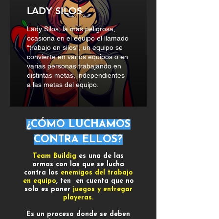
LADY SILOS
Lady Silos, la más peligrosa,
ocasiona en el equipo el llamado
“trabajo en silos”, un equipo se
convierte en varios equipos o en
varias personas trabajando en
distintas metas, independientes
a las metas del equipo.
¿CÓMO LUCHAMOS
CONTRA ELLOS?
Team Buildig
es una de las
armas con las que se lucha
contra los
enemigos del trabajo
en equipo
, ten en cuenta que no
solo es poner
juegos y entregar
playeras.
Es un proceso donde se deben