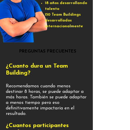
18 años desarrollando
talento
150 Team Buildings
desarrollados
internacionalmente
PREGUNTAS FRECUENTES
¿Cuanto dura un Team
Building?
Recomendamos cuando menos
destinar 8 horas, se puede adaptar a
más horas. También se puede adaptar
a menos tiempo pero eso
definitivamente impactaría en el
resultado.
¿Cuantos participantes