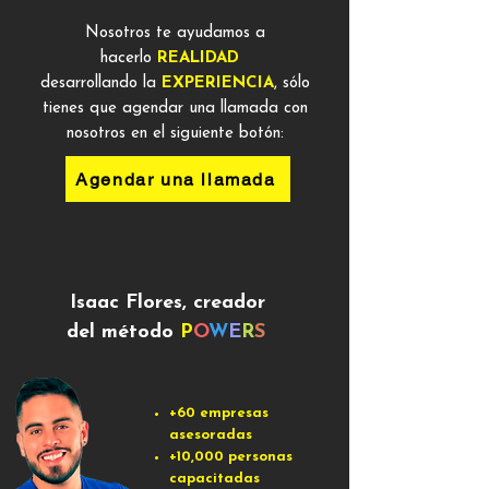
Nosotros te ayudamos a
hacerlo
REALIDAD
desarrollando la
EXPERIENCIA
, sólo
tienes que agendar una llamada con
nosotros en el siguiente botón:
Agendar una llamada
Isaac Flores, creador
del método
P
O
W
E
R
S
+60 empresas
asesoradas
+10,000 personas
capacitadas