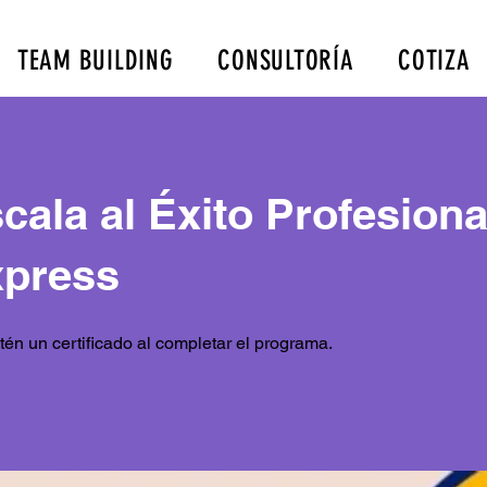
TEAM BUILDING
CONSULTORÍA
COTIZA
cala al Éxito Profesiona
press
én un certificado al completar el programa.