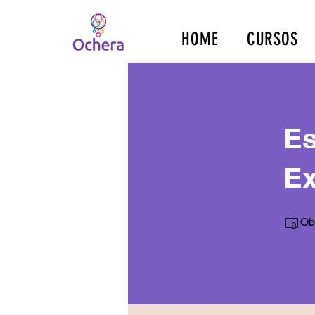
HOME
CURSOS
Es
Ex
Obt