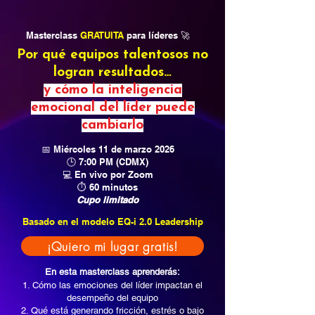
Masterclass
GRATUITA
para líderes 🚀
Por qué equipos talentosos no
logran resultados…
y cómo la inteligencia
emocional del líder puede
cambiarlo
📅 Miércoles 11 de marzo 2026
🕒 7:00 PM (CDMX)
💻 En vivo por Zoom
⏱ 60 minutos
Cupo limitado
Basado en el modelo EQ-i 2.0 Leadership
¡Quiero mi lugar gratis!
En esta masterclass aprenderás:
Cómo las emociones del líder impactan el
desempeño del equipo
Qué está generando fricción, estrés o bajo